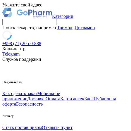
Укажите свой адрес
Категории
Поиск лекарств, например
Тримол
,
Цитрамон
+998 (71) 205-0-888
Колл-центр
Telegram
Служба поддержки
Покупателям
Как сделать заказ
Мобильное
приложение
Доставка
Оплата
Карта аптек
Блог
Публичная
оферта
Безопасность
Бизнесу
Стать поставщиком
Открыть пункт