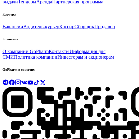
выдачи
Тендеры
Аренда
Партнерская программа
Карьера
Вакансии
Водитель-курьер
Кассир
Сборщик
Продавец
Компания
О компании GoPharm
Контакты
Информация для
СМИ
Политика компании
Инвесторам и акционерам
GoPharm в соцсетях