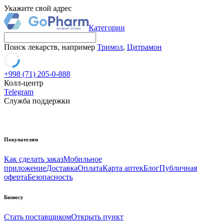
Укажите свой адрес
Категории
Поиск лекарств, например
Тримол
,
Цитрамон
+998 (71) 205-0-888
Колл-центр
Telegram
Служба поддержки
Покупателям
Как сделать заказ
Мобильное
приложение
Доставка
Оплата
Карта аптек
Блог
Публичная
оферта
Безопасность
Бизнесу
Стать поставщиком
Открыть пункт