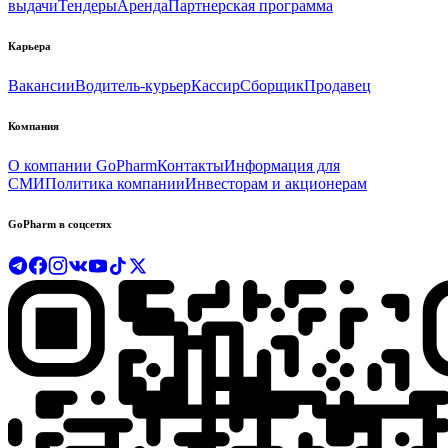
выдачи
Тендеры
Аренда
Партнерская программа
Карьера
Вакансии
Водитель-курьер
Кассир
Сборщик
Продавец
Компания
О компании GoPharm
Контакты
Информация для
СМИ
Политика компании
Инвесторам и акционерам
GoPharm в соцсетях