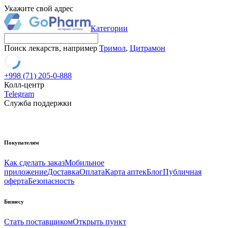
Укажите свой адрес
Категории
Поиск лекарств, например
Тримол
,
Цитрамон
+998 (71) 205-0-888
Колл-центр
Telegram
Служба поддержки
Покупателям
Как сделать заказ
Мобильное
приложение
Доставка
Оплата
Карта аптек
Блог
Публичная
оферта
Безопасность
Бизнесу
Стать поставщиком
Открыть пункт