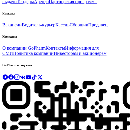
выдачи
Тендеры
Аренда
Партнерская программа
Карьера
Вакансии
Водитель-курьер
Кассир
Сборщик
Продавец
Компания
О компании GoPharm
Контакты
Информация для
СМИ
Политика компании
Инвесторам и акционерам
GoPharm в соцсетях