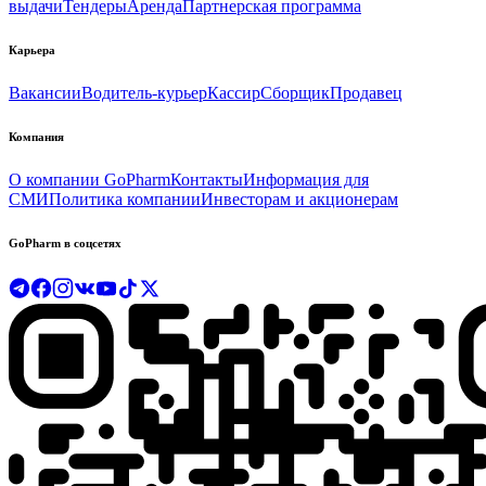
выдачи
Тендеры
Аренда
Партнерская программа
Карьера
Вакансии
Водитель-курьер
Кассир
Сборщик
Продавец
Компания
О компании GoPharm
Контакты
Информация для
СМИ
Политика компании
Инвесторам и акционерам
GoPharm в соцсетях