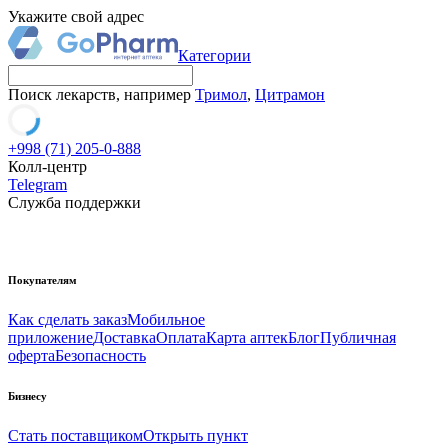
Укажите свой адрес
Категории
Поиск лекарств, например
Тримол
,
Цитрамон
+998 (71) 205-0-888
Колл-центр
Telegram
Служба поддержки
Покупателям
Как сделать заказ
Мобильное
приложение
Доставка
Оплата
Карта аптек
Блог
Публичная
оферта
Безопасность
Бизнесу
Стать поставщиком
Открыть пункт