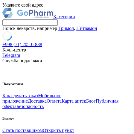
Укажите свой адрес
Категории
Поиск лекарств, например
Тримол
,
Цитрамон
+998 (71) 205-0-888
Колл-центр
Telegram
Служба поддержки
Покупателям
Как сделать заказ
Мобильное
приложение
Доставка
Оплата
Карта аптек
Блог
Публичная
оферта
Безопасность
Бизнесу
Стать поставщиком
Открыть пункт