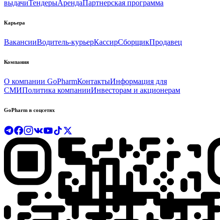
выдачи
Тендеры
Аренда
Партнерская программа
Карьера
Вакансии
Водитель-курьер
Кассир
Сборщик
Продавец
Компания
О компании GoPharm
Контакты
Информация для
СМИ
Политика компании
Инвесторам и акционерам
GoPharm в соцсетях