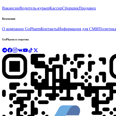
Вакансии
Водитель-курьер
Кассир
Сборщик
Продавец
Компания
О компании GoPharm
Контакты
Информация для СМИ
Политика
GoPharm в соцсетях