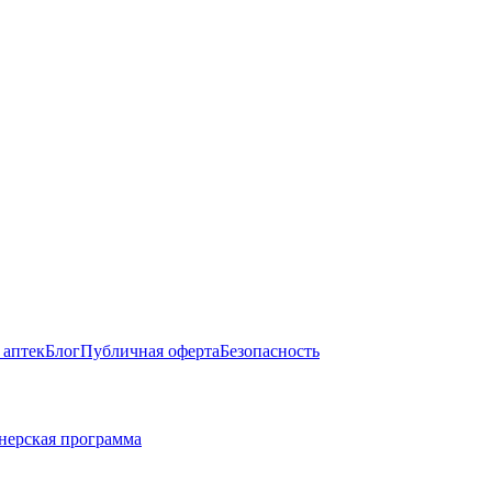
 аптек
Блог
Публичная оферта
Безопасность
нерская программа