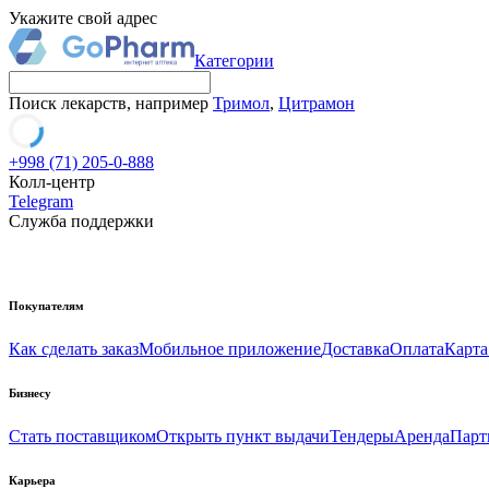
Укажите свой адрес
Категории
Поиск лекарств, например
Тримол
,
Цитрамон
+998 (71) 205-0-888
Колл-центр
Telegram
Служба поддержки
Покупателям
Как сделать заказ
Мобильное приложение
Доставка
Оплата
Карта
Бизнесу
Стать поставщиком
Открыть пункт выдачи
Тендеры
Аренда
Парт
Карьера