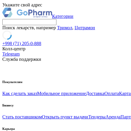
Укажите свой адрес
Категории
Поиск лекарств, например
Тримол
,
Цитрамон
+998 (71) 205-0-888
Колл-центр
Telegram
Служба поддержки
Покупателям
Как сделать заказ
Мобильное приложение
Доставка
Оплата
Карта
Бизнесу
Стать поставщиком
Открыть пункт выдачи
Тендеры
Аренда
Парт
Карьера