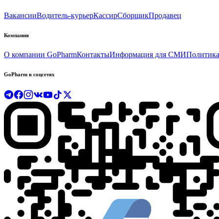
Вакансии
Водитель-курьер
Кассир
Сборщик
Продавец
Компания
О компании GoPharm
Контакты
Информация для СМИ
Политика
GoPharm в соцсетях