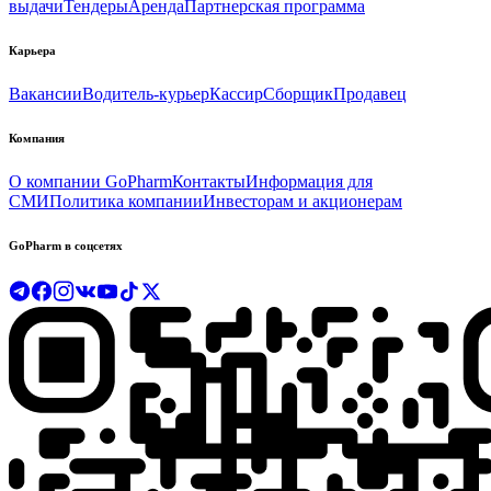
выдачи
Тендеры
Аренда
Партнерская программа
Карьера
Вакансии
Водитель-курьер
Кассир
Сборщик
Продавец
Компания
О компании GoPharm
Контакты
Информация для
СМИ
Политика компании
Инвесторам и акционерам
GoPharm в соцсетях