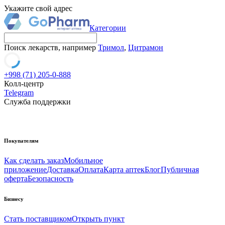
Укажите свой адрес
Категории
Поиск лекарств, например
Тримол
,
Цитрамон
+998 (71) 205-0-888
Колл-центр
Telegram
Служба поддержки
Покупателям
Как сделать заказ
Мобильное
приложение
Доставка
Оплата
Карта аптек
Блог
Публичная
оферта
Безопасность
Бизнесу
Стать поставщиком
Открыть пункт