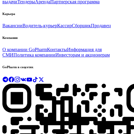
выдачи
Тендеры
Аренда
Партнерская программа
Карьера
Вакансии
Водитель-курьер
Кассир
Сборщик
Продавец
Компания
О компании GoPharm
Контакты
Информация для
СМИ
Политика компании
Инвесторам и акционерам
GoPharm в соцсетях