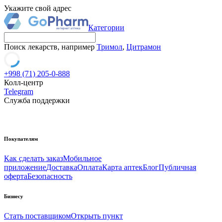
Укажите свой адрес
Категории
Поиск лекарств, например
Тримол
,
Цитрамон
+998 (71) 205-0-888
Колл-центр
Telegram
Служба поддержки
Покупателям
Как сделать заказ
Мобильное
приложение
Доставка
Оплата
Карта аптек
Блог
Публичная
оферта
Безопасность
Бизнесу
Стать поставщиком
Открыть пункт