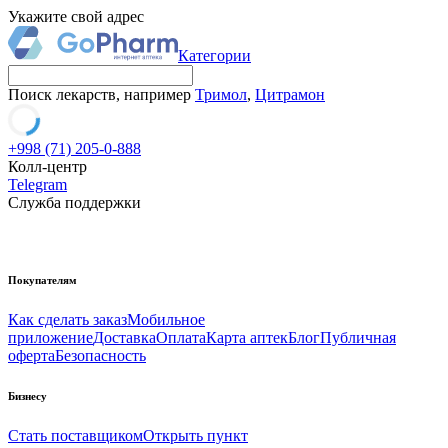
Укажите свой адрес
Категории
Поиск лекарств, например
Тримол
,
Цитрамон
+998 (71) 205-0-888
Колл-центр
Telegram
Служба поддержки
Покупателям
Как сделать заказ
Мобильное
приложение
Доставка
Оплата
Карта аптек
Блог
Публичная
оферта
Безопасность
Бизнесу
Стать поставщиком
Открыть пункт