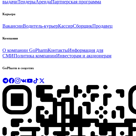
выдачи
Тендеры
Аренда
Партнерская программа
Карьера
Вакансии
Водитель-курьер
Кассир
Сборщик
Продавец
Компания
О компании GoPharm
Контакты
Информация для
СМИ
Политика компании
Инвесторам и акционерам
GoPharm в соцсетях