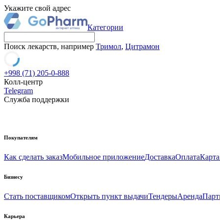
Укажите свой адрес
Категории
Поиск лекарств, например
Тримол
,
Цитрамон
+998 (71) 205-0-888
Колл-центр
Telegram
Служба поддержки
Покупателям
Как сделать заказ
Мобильное приложение
Доставка
Оплата
Карта
Бизнесу
Стать поставщиком
Открыть пункт выдачи
Тендеры
Аренда
Парт
Карьера