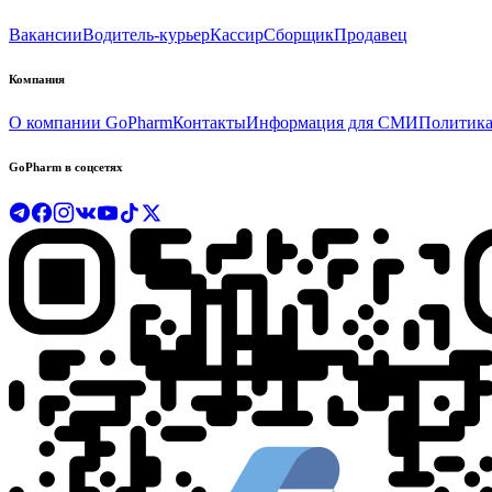
Вакансии
Водитель-курьер
Кассир
Сборщик
Продавец
Компания
О компании GoPharm
Контакты
Информация для СМИ
Политика
GoPharm в соцсетях