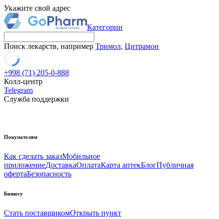
Укажите свой адрес
Категории
Поиск лекарств, например
Тримол
,
Цитрамон
+998 (71) 205-0-888
Колл-центр
Telegram
Служба поддержки
Покупателям
Как сделать заказ
Мобильное
приложение
Доставка
Оплата
Карта аптек
Блог
Публичная
оферта
Безопасность
Бизнесу
Стать поставщиком
Открыть пункт