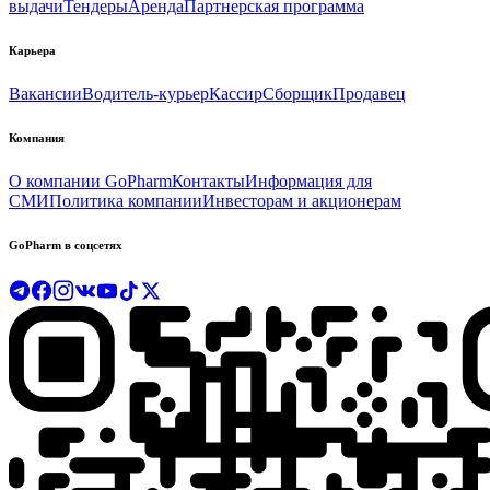
выдачи
Тендеры
Аренда
Партнерская программа
Карьера
Вакансии
Водитель-курьер
Кассир
Сборщик
Продавец
Компания
О компании GoPharm
Контакты
Информация для
СМИ
Политика компании
Инвесторам и акционерам
GoPharm в соцсетях