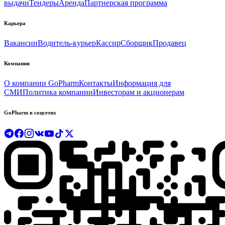
выдачи
Тендеры
Аренда
Партнерская программа
Карьера
Вакансии
Водитель-курьер
Кассир
Сборщик
Продавец
Компания
О компании GoPharm
Контакты
Информация для
СМИ
Политика компании
Инвесторам и акционерам
GoPharm в соцсетях