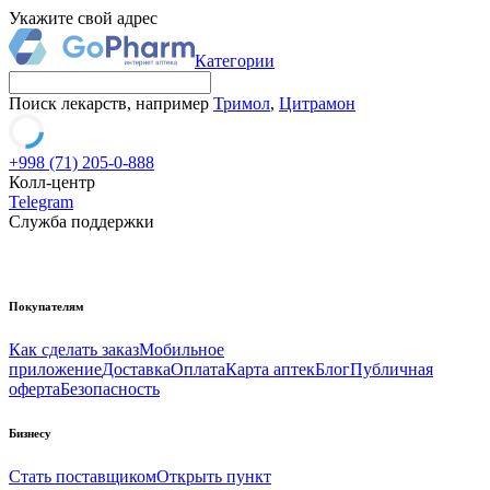
Укажите свой адрес
Категории
Поиск лекарств, например
Тримол
,
Цитрамон
+998 (71) 205-0-888
Колл-центр
Telegram
Служба поддержки
Покупателям
Как сделать заказ
Мобильное
приложение
Доставка
Оплата
Карта аптек
Блог
Публичная
оферта
Безопасность
Бизнесу
Стать поставщиком
Открыть пункт