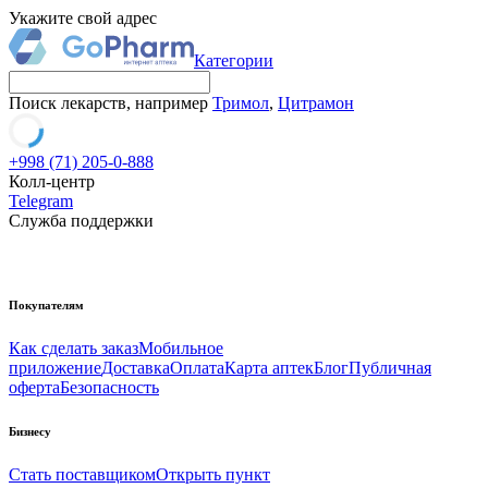
Укажите свой адрес
Категории
Поиск лекарств, например
Тримол
,
Цитрамон
+998 (71) 205-0-888
Колл-центр
Telegram
Служба поддержки
Покупателям
Как сделать заказ
Мобильное
приложение
Доставка
Оплата
Карта аптек
Блог
Публичная
оферта
Безопасность
Бизнесу
Стать поставщиком
Открыть пункт