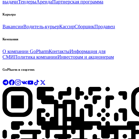
выдачи
Тендеры
Аренда
Партнерская программа
Карьера
Вакансии
Водитель-курьер
Кассир
Сборщик
Продавец
Компания
О компании GoPharm
Контакты
Информация для
СМИ
Политика компании
Инвесторам и акционерам
GoPharm в соцсетях