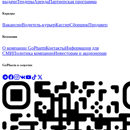
выдачи
Тендеры
Аренда
Партнерская программа
Карьера
Вакансии
Водитель-курьер
Кассир
Сборщик
Продавец
Компания
О компании GoPharm
Контакты
Информация для
СМИ
Политика компании
Инвесторам и акционерам
GoPharm в соцсетях