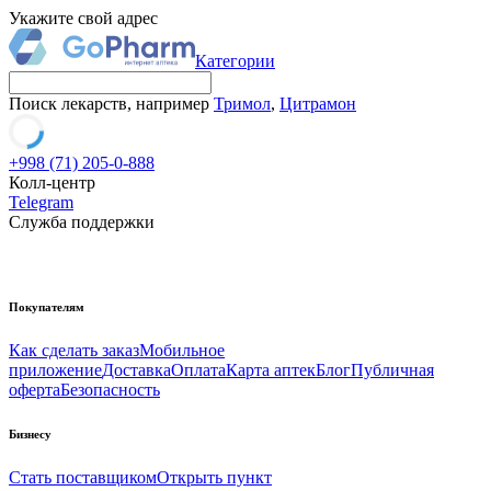
Укажите свой адрес
Категории
Поиск лекарств, например
Тримол
,
Цитрамон
+998 (71) 205-0-888
Колл-центр
Telegram
Служба поддержки
Покупателям
Как сделать заказ
Мобильное
приложение
Доставка
Оплата
Карта аптек
Блог
Публичная
оферта
Безопасность
Бизнесу
Стать поставщиком
Открыть пункт