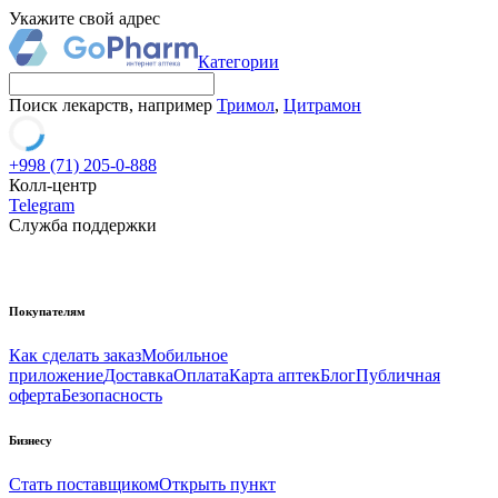
Укажите свой адрес
Категории
Поиск лекарств, например
Тримол
,
Цитрамон
+998 (71) 205-0-888
Колл-центр
Telegram
Служба поддержки
Покупателям
Как сделать заказ
Мобильное
приложение
Доставка
Оплата
Карта аптек
Блог
Публичная
оферта
Безопасность
Бизнесу
Стать поставщиком
Открыть пункт