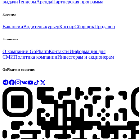
выдачи
Тендеры
Аренда
Партнерская программа
Карьера
Вакансии
Водитель-курьер
Кассир
Сборщик
Продавец
Компания
О компании GoPharm
Контакты
Информация для
СМИ
Политика компании
Инвесторам и акционерам
GoPharm в соцсетях