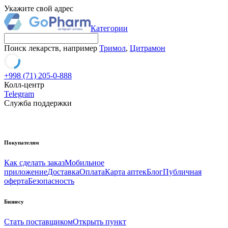
Укажите свой адрес
Категории
Поиск лекарств, например
Тримол
,
Цитрамон
+998 (71) 205-0-888
Колл-центр
Telegram
Служба поддержки
Покупателям
Как сделать заказ
Мобильное
приложение
Доставка
Оплата
Карта аптек
Блог
Публичная
оферта
Безопасность
Бизнесу
Стать поставщиком
Открыть пункт