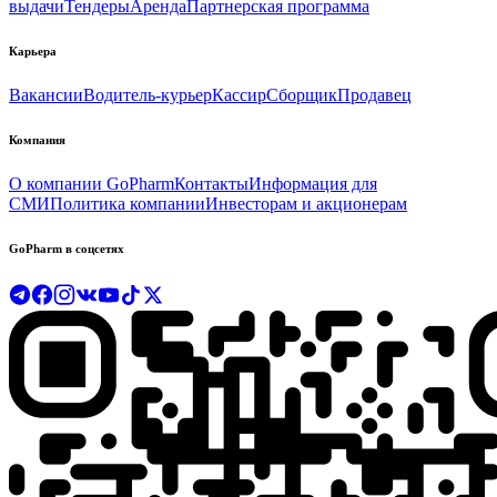
выдачи
Тендеры
Аренда
Партнерская программа
Карьера
Вакансии
Водитель-курьер
Кассир
Сборщик
Продавец
Компания
О компании GoPharm
Контакты
Информация для
СМИ
Политика компании
Инвесторам и акционерам
GoPharm в соцсетях