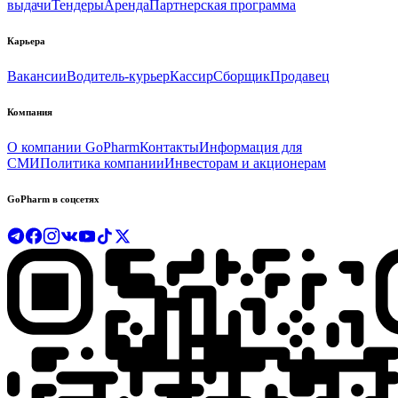
выдачи
Тендеры
Аренда
Партнерская программа
Карьера
Вакансии
Водитель-курьер
Кассир
Сборщик
Продавец
Компания
О компании GoPharm
Контакты
Информация для
СМИ
Политика компании
Инвесторам и акционерам
GoPharm в соцсетях