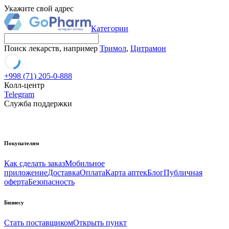
Укажите свой адрес
Категории
Поиск лекарств, например
Тримол
,
Цитрамон
+998 (71) 205-0-888
Колл-центр
Telegram
Служба поддержки
Покупателям
Как сделать заказ
Мобильное
приложение
Доставка
Оплата
Карта аптек
Блог
Публичная
оферта
Безопасность
Бизнесу
Стать поставщиком
Открыть пункт