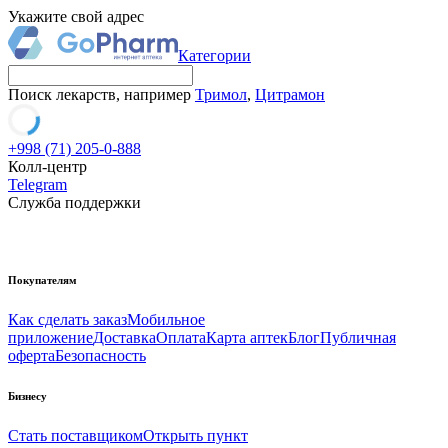
Укажите свой адрес
Категории
Поиск лекарств, например
Тримол
,
Цитрамон
+998 (71) 205-0-888
Колл-центр
Telegram
Служба поддержки
Покупателям
Как сделать заказ
Мобильное
приложение
Доставка
Оплата
Карта аптек
Блог
Публичная
оферта
Безопасность
Бизнесу
Стать поставщиком
Открыть пункт