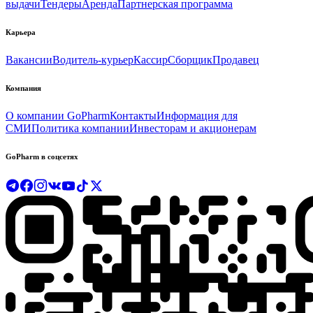
выдачи
Тендеры
Аренда
Партнерская программа
Карьера
Вакансии
Водитель-курьер
Кассир
Сборщик
Продавец
Компания
О компании GoPharm
Контакты
Информация для
СМИ
Политика компании
Инвесторам и акционерам
GoPharm в соцсетях