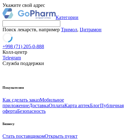
Укажите свой адрес
Категории
Поиск лекарств, например
Тримол
,
Цитрамон
+998 (71) 205-0-888
Колл-центр
Telegram
Служба поддержки
Покупателям
Как сделать заказ
Мобильное
приложение
Доставка
Оплата
Карта аптек
Блог
Публичная
оферта
Безопасность
Бизнесу
Стать поставщиком
Открыть пункт