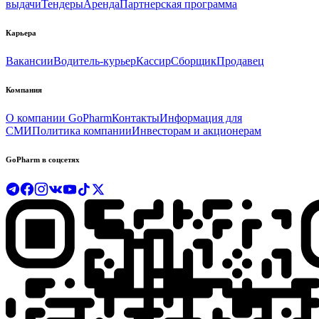
выдачи
Тендеры
Аренда
Партнерская программа
Карьера
Вакансии
Водитель-курьер
Кассир
Сборщик
Продавец
Компания
О компании GoPharm
Контакты
Информация для
СМИ
Политика компании
Инвесторам и акционерам
GoPharm в соцсетях