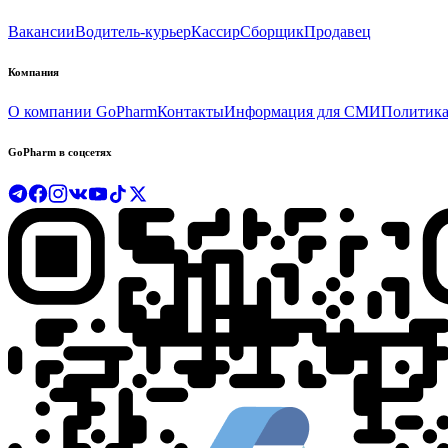
Вакансии
Водитель-курьер
Кассир
Сборщик
Продавец
Компания
О компании GoPharm
Контакты
Информация для СМИ
Политика
GoPharm в соцсетях