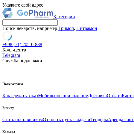
Укажите свой адрес
Категории
Поиск лекарств, например
Тримол
,
Цитрамон
+998 (71) 205-0-888
Колл-центр
Telegram
Служба поддержки
Покупателям
Как сделать заказ
Мобильное приложение
Доставка
Оплата
Карта
Бизнесу
Стать поставщиком
Открыть пункт выдачи
Тендеры
Аренда
Парт
Карьера