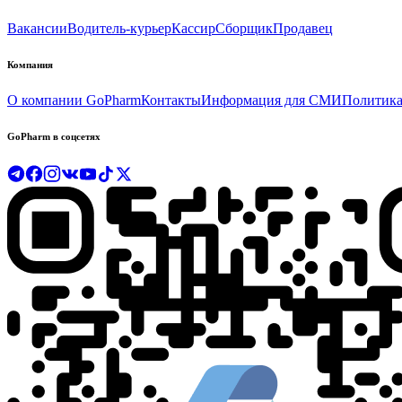
Вакансии
Водитель-курьер
Кассир
Сборщик
Продавец
Компания
О компании GoPharm
Контакты
Информация для СМИ
Политика
GoPharm в соцсетях