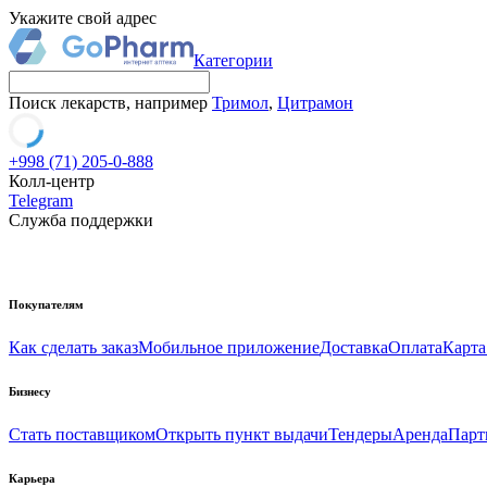
Укажите свой адрес
Категории
Поиск лекарств, например
Тримол
,
Цитрамон
+998 (71) 205-0-888
Колл-центр
Telegram
Служба поддержки
Покупателям
Как сделать заказ
Мобильное приложение
Доставка
Оплата
Карта
Бизнесу
Стать поставщиком
Открыть пункт выдачи
Тендеры
Аренда
Парт
Карьера