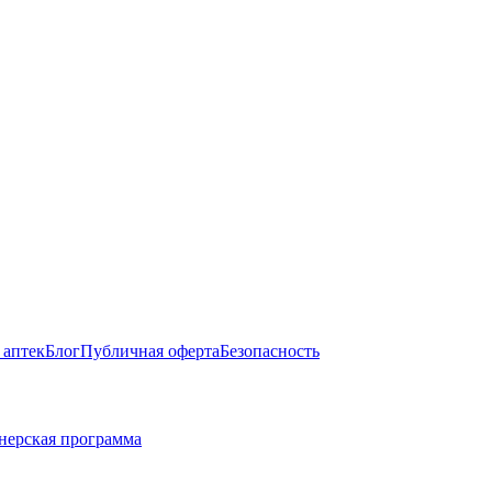
 аптек
Блог
Публичная оферта
Безопасность
нерская программа