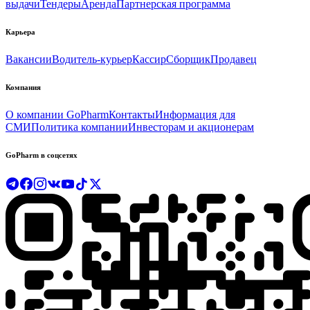
выдачи
Тендеры
Аренда
Партнерская программа
Карьера
Вакансии
Водитель-курьер
Кассир
Сборщик
Продавец
Компания
О компании GoPharm
Контакты
Информация для
СМИ
Политика компании
Инвесторам и акционерам
GoPharm в соцсетях