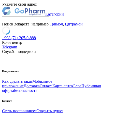
Укажите свой адрес
Категории
Поиск лекарств, например
Тримол
,
Цитрамон
+998 (71) 205-0-888
Колл-центр
Telegram
Служба поддержки
Покупателям
Как сделать заказ
Мобильное
приложение
Доставка
Оплата
Карта аптек
Блог
Публичная
оферта
Безопасность
Бизнесу
Стать поставщиком
Открыть пункт