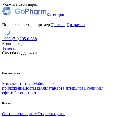
Укажите свой адрес
Категории
Поиск лекарств, например
Тримол
,
Цитрамон
+998 (71) 205-0-888
Колл-центр
Telegram
Служба поддержки
Покупателям
Как сделать заказ
Мобильное
приложение
Доставка
Оплата
Карта аптек
Блог
Публичная
оферта
Безопасность
Бизнесу
Стать поставщиком
Открыть пункт