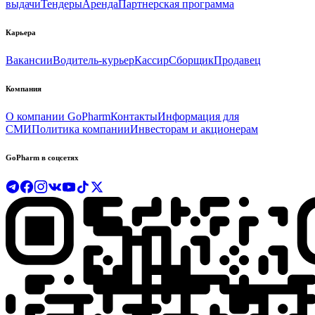
выдачи
Тендеры
Аренда
Партнерская программа
Карьера
Вакансии
Водитель-курьер
Кассир
Сборщик
Продавец
Компания
О компании GoPharm
Контакты
Информация для
СМИ
Политика компании
Инвесторам и акционерам
GoPharm в соцсетях