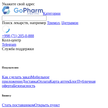
Укажите свой адрес
Категории
Поиск лекарств, например
Тримол
,
Цитрамон
+998 (71) 205-0-888
Колл-центр
Telegram
Служба поддержки
Покупателям
Как сделать заказ
Мобильное
приложение
Доставка
Оплата
Карта аптек
Блог
Публичная
оферта
Безопасность
Бизнесу
Стать поставщиком
Открыть пункт