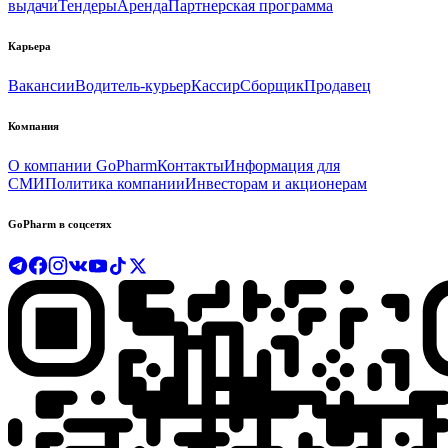
выдачи
Тендеры
Аренда
Партнерская программа
Карьера
Вакансии
Водитель-курьер
Кассир
Сборщик
Продавец
Компания
О компании GoPharm
Контакты
Информация для
СМИ
Политика компании
Инвесторам и акционерам
GoPharm в соцсетях