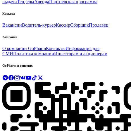
выдачи
Тендеры
Аренда
Партнерская программа
Карьера
Вакансии
Водитель-курьер
Кассир
Сборщик
Продавец
Компания
О компании GoPharm
Контакты
Информация для
СМИ
Политика компании
Инвесторам и акционерам
GoPharm в соцсетях