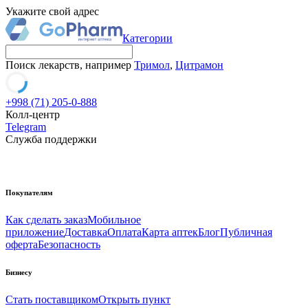
Укажите свой адрес
Категории
Поиск лекарств, например
Тримол
,
Цитрамон
+998 (71) 205-0-888
Колл-центр
Telegram
Служба поддержки
Покупателям
Как сделать заказ
Мобильное
приложение
Доставка
Оплата
Карта аптек
Блог
Публичная
оферта
Безопасность
Бизнесу
Стать поставщиком
Открыть пункт