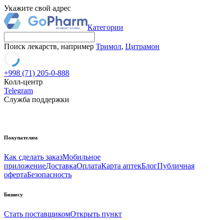
Укажите свой адрес
Категории
Поиск лекарств, например
Тримол
,
Цитрамон
+998 (71) 205-0-888
Колл-центр
Telegram
Служба поддержки
Покупателям
Как сделать заказ
Мобильное
приложение
Доставка
Оплата
Карта аптек
Блог
Публичная
оферта
Безопасность
Бизнесу
Стать поставщиком
Открыть пункт