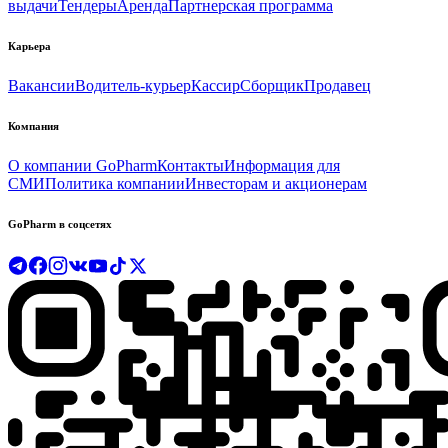
выдачи
Тендеры
Аренда
Партнерская программа
Карьера
Вакансии
Водитель-курьер
Кассир
Сборщик
Продавец
Компания
О компании GoPharm
Контакты
Информация для
СМИ
Политика компании
Инвесторам и акционерам
GoPharm в соцсетях