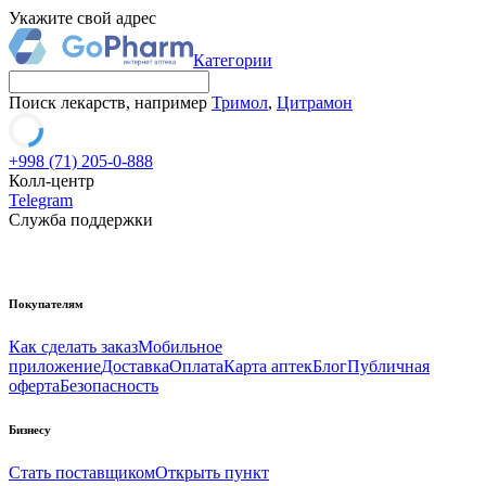
Укажите свой адрес
Категории
Поиск лекарств, например
Тримол
,
Цитрамон
+998 (71) 205-0-888
Колл-центр
Telegram
Служба поддержки
Покупателям
Как сделать заказ
Мобильное
приложение
Доставка
Оплата
Карта аптек
Блог
Публичная
оферта
Безопасность
Бизнесу
Стать поставщиком
Открыть пункт