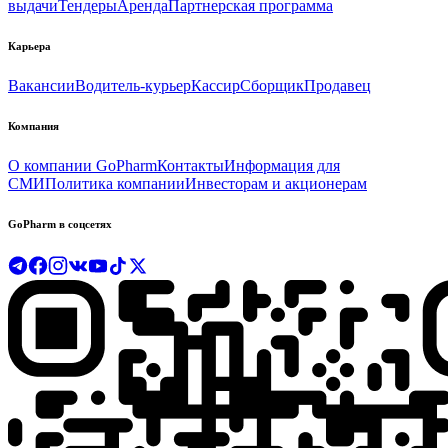
выдачи
Тендеры
Аренда
Партнерская программа
Карьера
Вакансии
Водитель-курьер
Кассир
Сборщик
Продавец
Компания
О компании GoPharm
Контакты
Информация для
СМИ
Политика компании
Инвесторам и акционерам
GoPharm в соцсетях