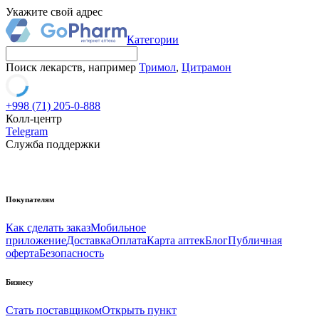
Укажите свой адрес
Категории
Поиск лекарств, например
Тримол
,
Цитрамон
+998 (71) 205-0-888
Колл-центр
Telegram
Служба поддержки
Покупателям
Как сделать заказ
Мобильное
приложение
Доставка
Оплата
Карта аптек
Блог
Публичная
оферта
Безопасность
Бизнесу
Стать поставщиком
Открыть пункт