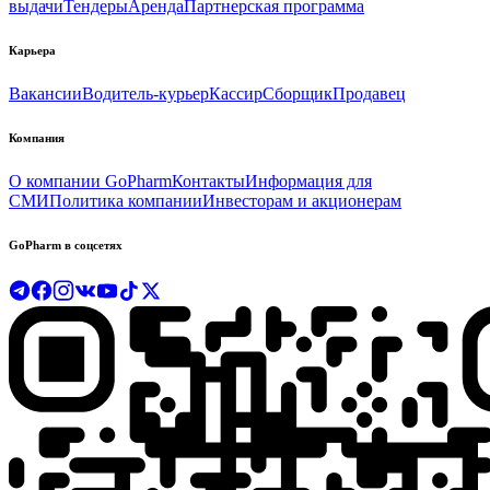
выдачи
Тендеры
Аренда
Партнерская программа
Карьера
Вакансии
Водитель-курьер
Кассир
Сборщик
Продавец
Компания
О компании GoPharm
Контакты
Информация для
СМИ
Политика компании
Инвесторам и акционерам
GoPharm в соцсетях