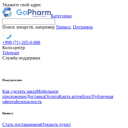
Укажите свой адрес
Категории
Поиск лекарств, например
Тримол
,
Цитрамон
+998 (71) 205-0-888
Колл-центр
Telegram
Служба поддержки
Покупателям
Как сделать заказ
Мобильное
приложение
Доставка
Оплата
Карта аптек
Блог
Публичная
оферта
Безопасность
Бизнесу
Стать поставщиком
Открыть пункт