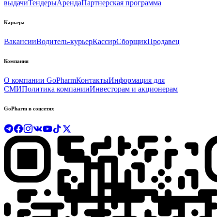
выдачи
Тендеры
Аренда
Партнерская программа
Карьера
Вакансии
Водитель-курьер
Кассир
Сборщик
Продавец
Компания
О компании GoPharm
Контакты
Информация для
СМИ
Политика компании
Инвесторам и акционерам
GoPharm в соцсетях