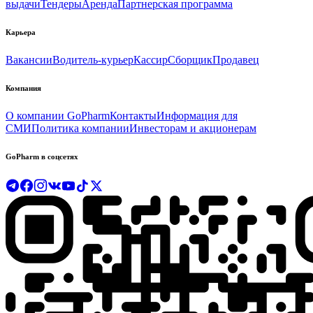
выдачи
Тендеры
Аренда
Партнерская программа
Карьера
Вакансии
Водитель-курьер
Кассир
Сборщик
Продавец
Компания
О компании GoPharm
Контакты
Информация для
СМИ
Политика компании
Инвесторам и акционерам
GoPharm в соцсетях