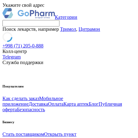
Укажите свой адрес
Категории
Поиск лекарств, например
Тримол
,
Цитрамон
+998 (71) 205-0-888
Колл-центр
Telegram
Служба поддержки
Покупателям
Как сделать заказ
Мобильное
приложение
Доставка
Оплата
Карта аптек
Блог
Публичная
оферта
Безопасность
Бизнесу
Стать поставщиком
Открыть пункт